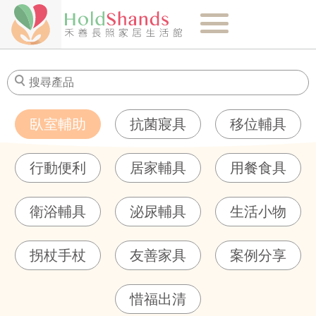
關於我們
最新消息
臥室輔助
抗菌寢具
移位輔具
商品介紹
行動便利
居家輔具
用餐食具
健康知識
衛浴輔具
泌尿輔具
生活小物
購物須知
拐杖手杖
友善家具
案例分享
門市-聯絡我們
惜福出清