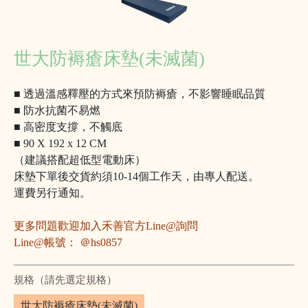
世大防褥瘡床墊(未滅菌)
■
透過溫感釋壓的方式來預防褥瘡，不影響睡眠品質
■
防水抗菌不易燃
■
高密度支撐，不觸底
■
90 X 192 x 12 CM
（建議搭配超低型電動床）
床墊下單後交貨約須10-14個工作天，由專人配送。
運費另行通知。
更多問題歡迎加入禾善官方Line@詢問
Line@帳號： ＠hs0857
規格（請先選定規格）
世大防褥瘡床墊(未滅菌)