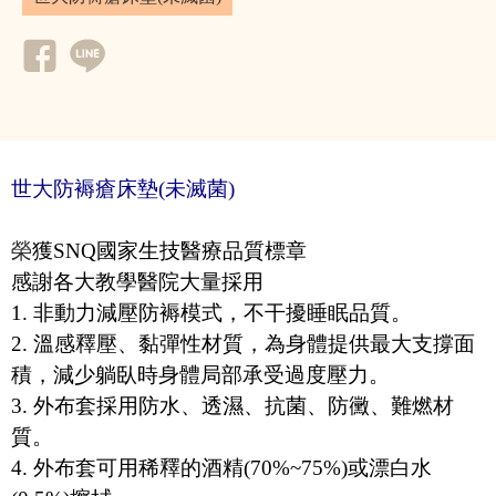
世大防褥瘡床墊(未滅菌)
榮
獲SNQ國家生技醫療品質標章
感謝各大教學醫院大量採用
1. 非動力減壓防褥模式，不干擾睡眠品質。
2. 溫感釋壓、黏彈性材質，
為身體提供最大支撐面
積，
減少躺臥時身體局部承受過度壓力。
3. 外布套採用防水、透濕、抗菌、防黴、難燃材
質。
4. 外布套可用稀釋的酒精(70%~75%)或漂白水