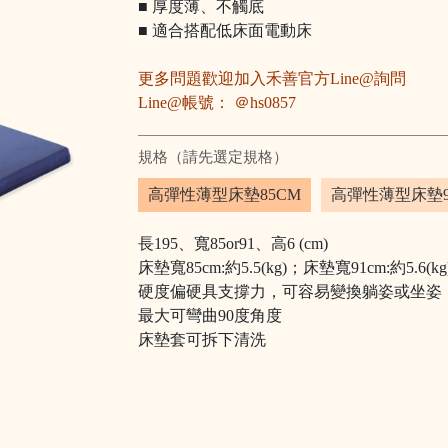
■
厚度薄、不觸底
■
適合搭配低床面電動床
更多問題歡迎加入禾善官方Line@詢問
Line@帳號： ＠hs0857
規格（請先選定規格）
高彈性薄型床墊85CM
高彈性薄型床墊9
長195、寬85or91、高6 (cm)
床墊寬85cm:約5.5(kg)；
床墊寬91cm:約5.6(kg
硬度偏硬具支撐力，可容易變換躺姿或坐姿
最大可彎曲90度角度
床墊套可拆下清洗