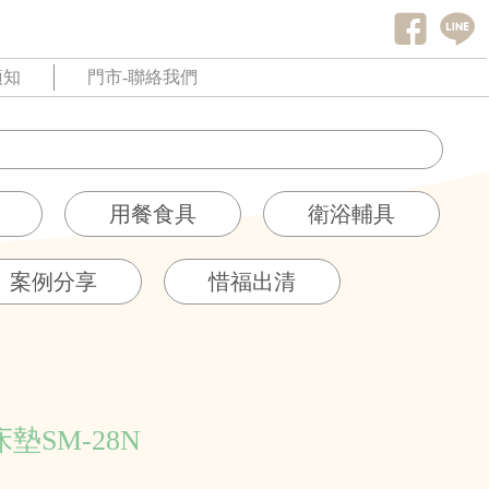
須知
門市-聯絡我們
用餐食具
衛浴輔具
案例分享
惜福出清
床墊SM-28N