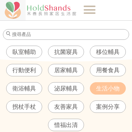
關於我們
最新消息
臥室輔助
抗菌寢具
移位輔具
商品介紹
行動便利
居家輔具
用餐食具
健康知識
衛浴輔具
泌尿輔具
生活小物
購物須知
拐杖手杖
友善家具
案例分享
門市-聯絡我們
惜福出清