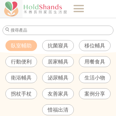
關於我們
最新消息
臥室輔助
抗菌寢具
移位輔具
商品介紹
行動便利
居家輔具
用餐食具
健康知識
衛浴輔具
泌尿輔具
生活小物
購物須知
拐杖手杖
友善家具
案例分享
門市-聯絡我們
惜福出清