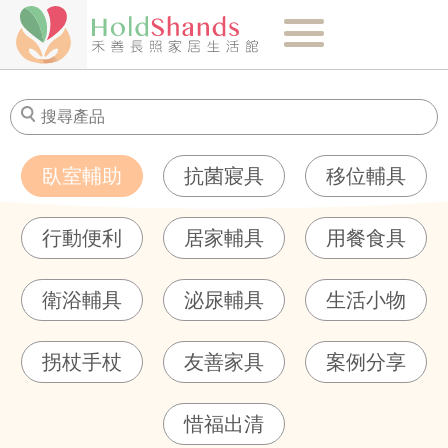
關於我們
最新消息
臥室輔助
抗菌寢具
移位輔具
商品介紹
行動便利
居家輔具
用餐食具
健康知識
衛浴輔具
泌尿輔具
生活小物
購物須知
拐杖手杖
友善家具
案例分享
門市-聯絡我們
惜福出清